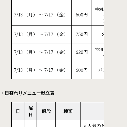
特別メニュ
リ
7/13 （月） ～ 7/17 （金）
600円
ー
紅
丼
ニ
7/13 （月） ～ 7/17 （金）
750円
SP
チ
塩
特別メニュ
7/13 （月） ～ 7/17 （金）
620円
ー
ご
ベ
7/13 （月） ～ 7/17 （金）
パスタ
600円
総
・日替わりメニュー献立表
曜
日
値段
種類
日
大人気のヒレカツ＆