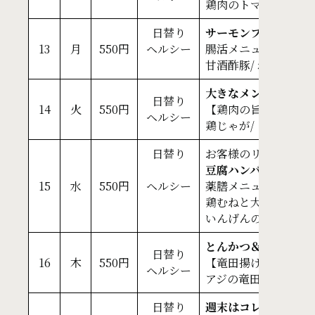
鶏肉のトマトクリーム
日替り
サーモンフライ＆鶏
13
月
550円
ヘルシー
腸活メニュー【甘酒
甘酒酢豚/ れんこんの
大きなメンチカツ＆
日替り
14
火
550円
【鶏肉の旨味がじゃ
ヘルシー
鶏じゃが/ ブロッコ
日替り
お客様のリクエスト
豆腐ハンバーグ＆鶏
15
水
550円
ヘルシー
薬膳メニュー【さっ
鶏むねと大葉の塩麹焼き
いんげんのおかか和え(
とんかつ＆ホッケ塩
日替り
16
木
550円
【竜田揚げでご飯が
ヘルシー
アジの竜田揚げ/ ピ
日替り
週末はコレ食べよ！