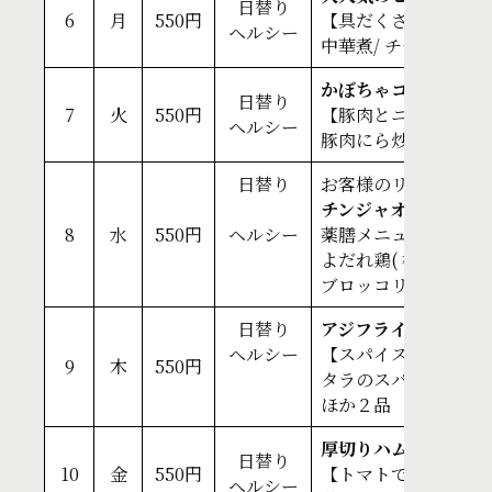
日替り
6
月
550円
【具だくさんでトロ
ヘルシー
中華煮/ チヂミもや
かぼちゃコロッケ＆
日替り
7
火
550円
【豚肉とニラで栄養
ヘルシー
豚肉にら炒め/ キャベ
日替り
お客様のリクエスト
チンジャオロース＆
8
水
550円
ヘルシー
薬膳メニュー【塩麹
よだれ鶏( 桂花)/ 
ブロッコリーのあまに和
日替り
アジフライ＆キーマ
ヘルシー
【スパイス香りで食
9
木
550円
タラのスパイシーオニ
ほか２品
厚切りハムカツ＆八
日替り
10
金
550円
【トマトでじっくり
ヘルシー