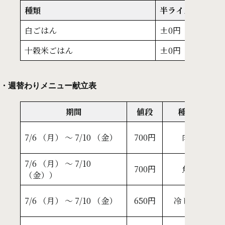
種類
半ライス
白ごはん
±0円（218kcal
十穀米ごはん
±0円（221kcal
・週替わりメニュー献立表
期間
値段
種類
万
7/6 （月） ～ 7/10 （金）
700円
肉
中
7/6 （月） ～ 7/10
ふ
700円
魚
（金））
サ
お
7/6 （月） ～ 7/10 （金）
650円
冷し麺
韓