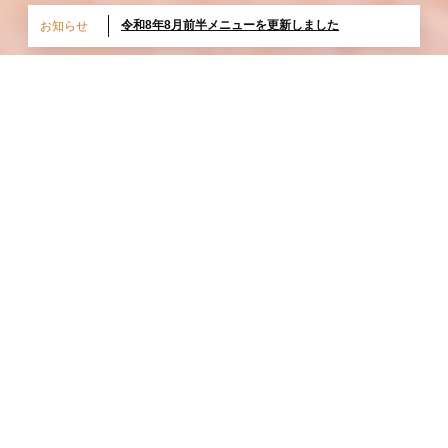
令和8年8月前半メニューを更新しました
令和8年7月後半メニューを更新しました
お知らせ
【新発売】海山食べよう！「牛すき あさりめし」
万年屋について
おいしい食材、心と身体にめぐる。
万年屋は、自然豊かな茨城の食材を中心に、地元の生産者さんと
の想いと、日々の暮らしに寄り添うやさしい味を大切にしていま
す。
土地が育てたおいしさを、まっすぐに届けること。
それが万年屋の変わらない想いです。