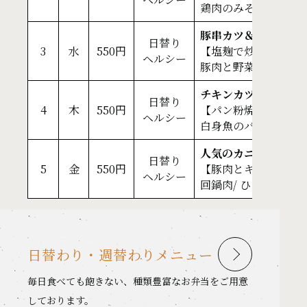
鶏肉のみそ焼き/ キャ
豚串カツ＆豆腐ハン
日替り
3
水
550円
【塩麹で炒め物もさ
ヘルシー
豚肉と野菜の塩麹炒め(
チキンカツ＆栄養満
日替り
4
木
550円
【パン粉焼きで揚げ
ヘルシー
白身魚のパン粉焼き/
人気のカニクリーム
日替り
5
金
550円
【豚肉とキャベツの
ヘルシー
回鍋肉/ ひじき煮/ 中
日替わり・週替わりメニュー
毎日食べても飽きない、種類豊富なお弁当をご用意
しております。