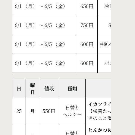
さ
6/1 （月） ～ 6/5 （金）
650円
冷し麺
鶏
定
6/1 （月） ～ 6/5 （金）
750円
SP
ガ
ワ
6/1 （月） ～ 6/5 （金）
600円
特別メニュー
ご
あ
6/1 （月） ～ 6/5 （金）
600円
パスタ
総
曜
日
値段
種類
日
イカフライ＆鶏肉の
日替り
25
月
550円
【栄養たっぷりきの
ヘルシー
きのこと海老の中華炒
とんかつ＆ホッケ塩
日替り