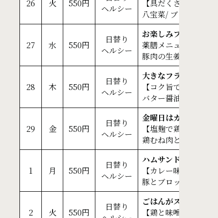
26
火
550円
【具だくさんで食べ
ヘルシー
八宝菜/ ブロッコリー
お楽しみフライ＆チ
日替り
27
水
550円
薬膳メニュー【ご飯
ヘルシー
豚肉の生姜焼き( 塩麹)
大きなフライドチキ
日替り
28
木
550円
【コク旨で美味しい】
ヘルシー
バター醤油/ ブロッ
金曜日はカレーの日
日替り
29
金
550円
【塩麹で鶏むねが柔
ヘルシー
鶏むね肉と大葉の塩麹焼
ハムサンドフライ＆
日替り
1
月
550円
【カレー味が食欲を
ヘルシー
豚とブロッコリーのカ
ごはんがススムサワ
日替り
2
火
550円
【鶏と味噌の相性抜
ヘルシー