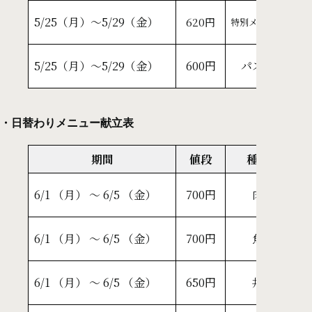
自
5/25（月）～5/29（金）
620円
特別メニュー
と
ス
5/25（月）～5/29（金）
600円
パスタ
ア
・日替わりメニュー献立表
期間
値段
種類
香
6/1 （月） ～ 6/5 （金）
700円
肉
明
１
6/1 （月） ～ 6/5 （金）
700円
魚
サ
自
6/1 （月） ～ 6/5 （金）
650円
丼
チ