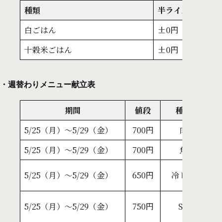
種類
半ライス
白ごはん
±0円（218kcal
十穀米ごはん
±0円（221kcal
・週替わりメニュー献立表
期間
値段
種類
5/25（月）～5/29（金）
700円
肉
ハ
5/25（月）～5/29（金）
700円
魚
甘
韓
5/25（月）～5/29（金）
650円
冷し麺
韓
ス
5/25（月）～5/29（金）
750円
SP
タ