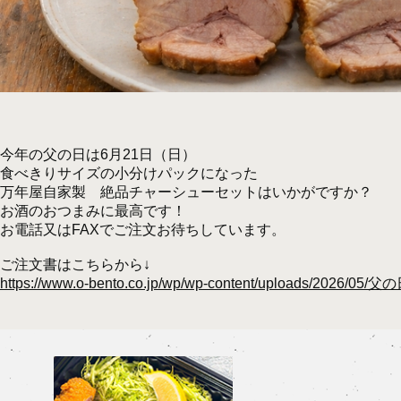
今年の父の日は6月21日（日）
食べきりサイズの小分けパックになった
万年屋自家製 絶品チャーシューセットはいかがですか？
お酒のおつまみに最高です！
お電話又はFAXでご注文お待ちしています。
ご注文書はこちらから↓
https://www.o-bento.co.jp/wp/wp-content/uploads/2026